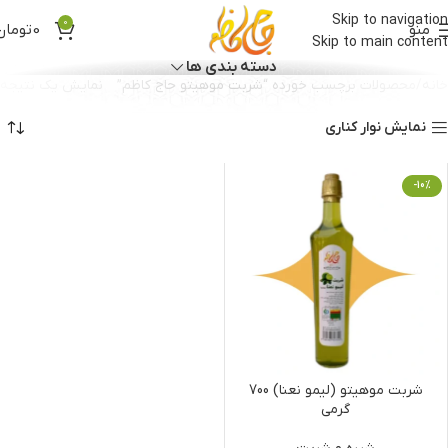
Skip to navigation
0
منو
0
تومان
Skip to main content
دسته بندی ها
خانه
محصولات برچسب خورده “شربت موهیتو حاج کاظم”
نمایش یک نتیجه
نمایش نوار کناری
-10%
شربت موهیتو (لیمو نعنا) 700
گرمی