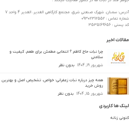
جوهر قند در نبات ها در کشور فعالیت میکند .
آدرس: سمنان. شهرک صنعتی شرق، مجتمع کارگاهی الغدیر، الغدیر 4 واحد 7
شماره تماس : 09302312552
کد پستی : 3535169656
مقالات اخیر
چرا نبات حاج کاظم ؟ انتخابی مطمئن برای طعم، کیفیت و
سلامتی
شهریور 19, 1404
بدون نظر
همه چیز درباره نبات زعفرانی: خواص، تشخیص اصل و بهترین
روش خرید
شهریور 15, 1404
بدون نظر
لینک ها کاربردی
کتونی زنانه